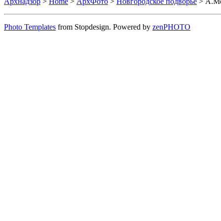
Архнадзор
>
Home
>
АрхФото
>
Новгородское подворье
> А.М
Photo Templates
from Stopdesign. Powered by
zen
PHOTO