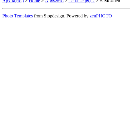
Архнадзор
>
Home
>
АрхФото
>
Тёплые ряды
> А.Можаев
Photo Templates
from Stopdesign. Powered by
zen
PHOTO